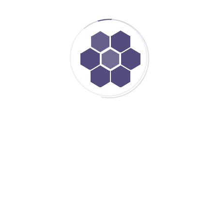
MISIÓN Y VISIÓN
VALORES
MISIÓN
Proporcionar soluciones creativas mediante la
eficiencia de procesos de manufactura para la
fabricación de piezas metálicas y subensambles
que benefician a las operaciones de nuestros
clientes, teniendo como objetivo principal la
satisfacción de los mismos con precios
competitivos, calidad total y tiempos de entrega
que respondan a sus necesidades más
inmediatas.